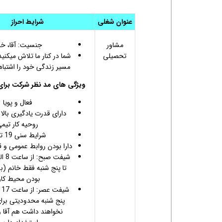
عنوان شغلی
شرایط احراز
مشاور
جنسیت: آقا، خا
تحصیلی
شما در کنار ما تلاش میکن
مسیر زندگی خود را اشتباه
ویژگی های مد نظر شرکت برای
فعال و پویا
دارای قدرت یادگیری بالا 
روحیه کار تیم
شرایط سنی 19 تا 34
دارا بودن روابط عمومی و قد
تا پنج شنبه فقط خانم (به
بودن محیط کار
پنج شنبه محدودیتی برا
نخواهند داشت هم آقا و