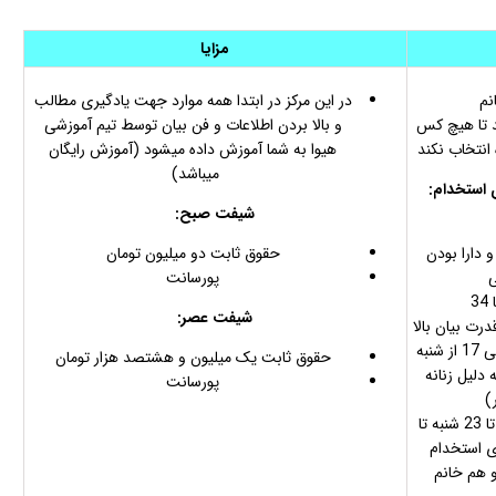
مزایا
نم
در این مرکز در ابتدا همه موارد جهت یادگیری مطالب
ید تا هیچ کس
و بالا بردن اطلاعات و فن بیان توسط تیم آموزشی
 انتخاب نکند
هیوا به شما آموزش داده میشود (آموزش رایگان
میباشد)
 استخدام:
شیفت صبح:
و دارا بودن
حقوق ثابت دو میلیون تومان
ی
پورسانت
شیفت عصر:
رت بیان بالا
شیفت صبح: از ساعت 8 الی 17 از شنبه
حقوق ثابت یک میلیون و هشتصد هزار تومان
 دلیل زنانه
پورسانت
)
شیفت عصر: از ساعت 17 تا 23 شنبه تا
ی استخدام
 هم خانم