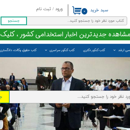
ورود
/
ثبت نام
سبد خرید
۰
حساب کاربری من
جستجو
تغییر گذر واژه
مشاهده جدیدترین اخبار استخدامی کشور ، کلیک 
سفارشات
اسی ارشد
کتب کنکور دکتری
کتب کنکور سراسری
کتب حقوق، وکالت، دادگستری
خروج از حساب کاربری
ج