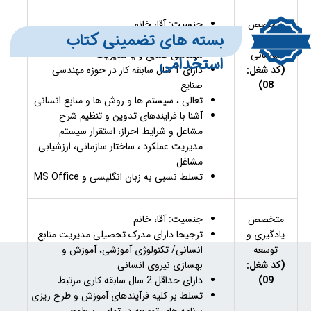
متخصص
جنسیت: آقا، خانم
بسته های تضمینی کتاب
توسعه
دارای حداقل مدرک تحصیلی کارشناسی
سازمانی
مهندسی صنایع و یا مدیریت
استخدامی
(کد شغل:
دارای 1 سال سابقه کار در حوزه مهندسی
08)
صنایع
تعالی ، سیستم ها و روش ها و منابع انسانی
آشنا با فرایندهای تدوین و تنظیم شرح
مشاغل و شرایط احراز، استقرار سیستم
مدیریت عملکرد ، ساختار سازمانی، ارزشیابی
مشاغل
تسلط نسبی به زبان انگلیسی و MS Office
متخصص
جنسیت: آقا، خانم
یادگیری و
ترجیحا دارای مدرک تحصیلی مدیریت منابع
توسعه
انسانی/ تکنولوژی آموزشی، آموزش و
(کد شغل:
بهسازی نیروی انسانی
09)
دارای حداقل 2 سال سابقه کاری مرتبط
تسلط بر کلیه فرآیندهای آموزش و طرح ریزی
برنامه های توسعه در تمامی سطوح