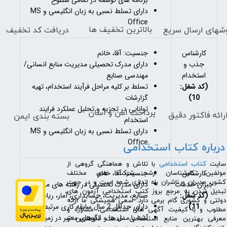
دارای تسلط نسبی به زبان انگلیسی و MS
Office
بالاترین تخفیف ها
دریافت کد تخفیف
شهای
ارسال سریع
کارشناس
جنسیت: آقا، خانم
جذب و
دارای مدرک تحصیلی مدیریت منابع انسانی/
استخدام
مهندسی صنایع
(کد شغل:
تسلط بر کلیه مراحل فرآیند استخدام، تهیه
10)
گزارشات
توانایی در تجزیه و تحلیل عملکرد فرایند
پرداخت امن و آسان
رائه فاکتور دقیق
بسته بندی ایمن
استخدام
دارای تسلط نسبی به زبان انگلیسی و MS
Office
درباره کتاب استخدامی
​سایت
کتاب استخدامی
با تلاش و هماهنگی گروهی از
کارشناس
جنسیت: آقا، خانم
مولفین، کارشناسان ارشد شرکت های مختلف
کشور، مدیران و ناشران راه اندازی شده است و در جهت
جبران خدمات
دارای مدرک تحصیلی در رشته های مهندسی
تبدیل شدن به مرجع بروز کتب استخدامی آزمون های
(کد شغل:
صنایع، مدیریت، حسابداری، آمار، ریاضی
دولتی و کشوری گام برمی دارد. سعی همیشگی ما ارائه
11)
دارای حداقل 2 سال سابقه کاری مرتبط
مطلوب و با کیفیت آگهی های استخدامی، مشاوره و
آشنا با مدل ها و الگوهای معتبر در زمینه
معرفی بهترین منابع استخدامی خدمت داوطلبین و