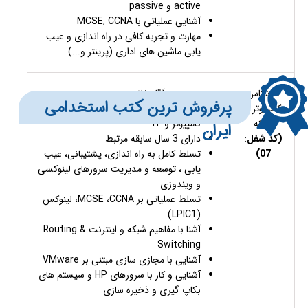
active و passive
آشنایی عملیاتی با MCSE, CCNA
مهارت و تجربه کافی در راه اندازی و عیب
یابی ماشین های اداری (پرینتر و...)
کارشناس
جنسیت: آقا، خانم
​​​پرفروش ترین کتب استخدامی
کامپیوتر و
دارای مدرک تحصیلی کارشناسی در رشته
شبکه
کامپیوتر و IT
ایران
(کد شغل:
دارای 3 سال سابقه مرتبط
07)
تسلط کامل به راه اندازی، پشتیبانی، عیب
یابی ، توسعه و مدیریت سرورهای لینوکسی
و ویندوزی
تسلط عملیاتی بر MCSE ،CCNA، لینوکس
(LPIC1)
آشنا با مفاهیم شبکه و اینترنت Routing &
Switching
آشنایی با مجازی ‌سازی مبتنی بر VMware
آشنایی و کار با سرورهای HP و سیستم های
بکاپ گیری و ذخیره سازی