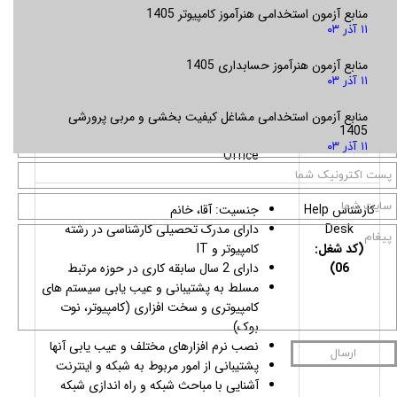
منابع آزمون استخدامی هنرآموز کامپیوتر 1405
05)
آشنایی با فرآیندهای تامین، انبارها و برنامه
۱۱ آذر ۰۳
ریزی تولید و مواد
آشنایی با مفاهیم ERP (تجربه در حوزه نرم
منابع آزمون هنرآموز حسابداری 1405
افزارهای ERP مزیت محسوب میشود).
۱۱ آذر ۰۳
آشنا با حوزه برنامه ریزی منابع سازمانی،
تجزیه و تحلیل فرآیندهای سازمانی
منابع آزمون استخدامی مشاغل کیفیت بخشی و مربی پرورشی
1405
دارای تسلط نسبی به زبان انگلیسی و MS
۱۱ آذر ۰۳
Office
کارشناس Help
جنسیت: آقا، خانم
Desk
دارای مدرک تحصیلی کارشناسی در رشته
(کد شغل:
کامپیوتر و IT
06)
دارای 2 سال سابقه کاری در حوزه مرتبط
مسلط به پشتیبانی و عیب یابی سیستم های
کامپیوتری و سخت افزاری (کامپیوتر، نوت
بوک)
نصب نرم افزارهای مختلف و عیب یابی آنها
ارسال
پشتیبانی از امور مربوط به شبکه و اینترنت
آشنایی با مباحث شبکه و راه اندازی شبکه