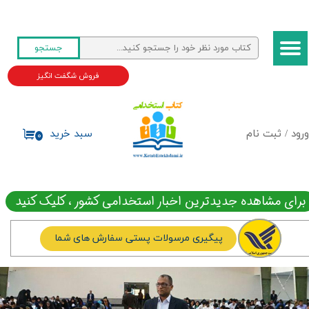
حساب کاربری من
جستجو
تغییر گذر واژه
فروش شگفت انگیز
سفارشات
خروج از حساب کاربری
ورود
/
ثبت نام
سبد خرید
۰
برای مشاهده جدیدترین اخبار استخدامی کشور ، کلیک کنید
پیگیری مرسولات پستی سفارش های شما