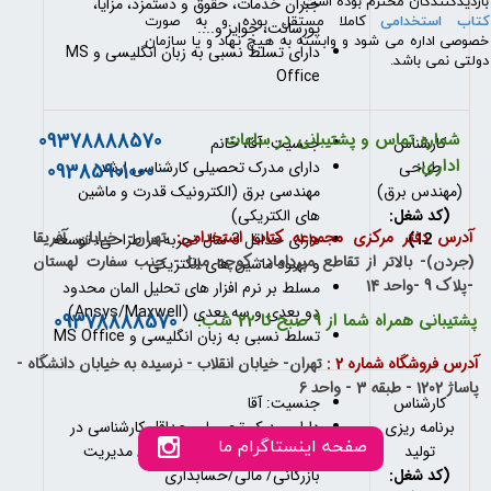
جبران خدمات، حقوق و دستمزد، مزایا،
بازدیدکنندگان محترم بوده است.
کتاب استخدامی
کاملا مستقل بوده و به صورت
پورسانت، جوایز و....
خصوصی اداره می شود و وابسته به هیچ نهاد و یا سازمان
دارای تسلط نسبی به زبان انگلیسی و MS
دولتی نمی باشد.
Office
09378888570
شماره تماس و پشتیبانی در ساعات
کارشناس
جنسیت: آقا، خانم
اداری:
طراحی
دارای مدرک تحصیلی کارشناسی ارشد
- 09385901000
(مهندس برق)
مهندسی برق (الکترونیک قدرت و ماشین
(کد شغل:
های الکتریکی)
آدرس دفتر مرکزی مجموعه کتاب استخدامی:
تهران- خیابان آفریقا
12)
دارای حداقل 3 سال تجربه در طراحی، توسعه
(جردن)- بالاتر از تقاطع میرداماد- کوچه مینا - جنب سفارت لهستان
و بهبود ماشین های الکتریکی
-پلاک 9 -واحد 14
مسلط بر نرم افزار های تحلیل المان محدود
دو بعدی و سه بعدی (Ansys/Maxwell)
09378888570
پشتیبانی همراه شما از 9 صبح تا 22 شب:
تسلط نسبی به زبان انگلیسی و MS Office
آدرس فروشگاه شماره 2 :
تهران- خیابان انقلاب - نرسیده به خیابان دانشگاه -
پاساژ 1202 - طبقه 3 - واحد 6
کارشناس
جنسیت: آقا
برنامه ریزی
دارای مدرک تحصیلی حداقل کارشناسی در
صفحه اینستاگرام ما
تولید
رشته صنایع/ مدیریت صنعتی/ مدیریت
(کد شغل:
بازرگانی/ مالی/حسابداری