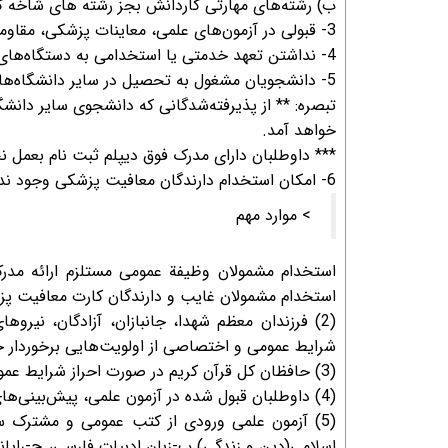
ب) رشته‌های مهارتی کاردانش بجز رشته های شاخه کشاورزی و زی
3- قبولی در آزمون‌های علمی، معاینات پزشکی، مقاومت جسمانی و صلاحیت‌های گزینشی.
4- نداشتن تعهد خدمتی یا استخدامی به دستگاه‌های دولتی و بخش خصوصی.
5- دانشجویان مشغول به تحصیل در سایر دانشگاه‌ها در صورت داشتن شرایط و ضوابط مورد نظر می‌توانند ثبت‌نام نمایند.
تبصره: ** از پذیرفته‌شدگانی که دانشجوی سایر دانشگ
خواهد آمد.
*** داوطلبان دارای مدرک فوق دیپلم ثبت نام بعمل ن
6- امکان استخدام دارندگان معافیت پزشکی وجود ندارد.
> موارد مهم
استخدام مشمولان وظیفة عمومی مستلزم ارائه مدر
استخدام مشمولان غایب و دارندگان کارت معافیت پ
(2) فرزندان معظم شهدا، جانبازان، آزادگان، نیرو
شرایط عمومی و اختصاصی از اولویت‌هایی برخوردار خ
(3) حافظان كل قرآن كريم در صورت احراز شرايط عمومي و اختصاصي استخدام در اولويت مي‌باشند.
(4) داوطلبان قبول شده در آزمون علمی، پیش‌بینی‌های لازم را براي حداقل سه روز اقامت در تهران به‌عمل آورند.
(5) آزمون علمی ورودی از کتب عمومی و مشترک س
اسلامی(دین و زندگی) ب-زبان ادبیات فارسی، ج-رایا