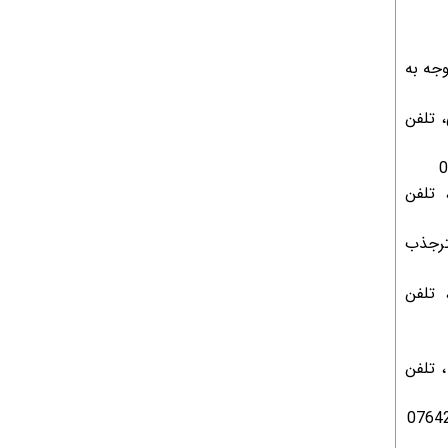
با توجه به
 تلفن
 تلفن
ترجذب
یابی نداجا، تلفن
 تلفن