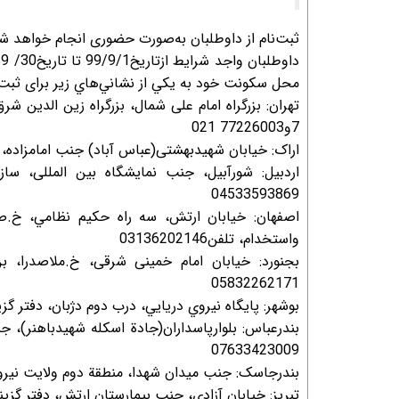
ثبت‌نام از داوطلبان به‌صورت حضوری انجام خواهد شد
محل سكونت خود به يكي از نشاني‌هاي زير برای ثبت‌نا
تهران: بزرگراه امام علی شمال، بزرگراه زین الدین
7و77226003 021
اراک: خیابان شهیدبهشتی(عباس آباد) جنب امامزاده، دفتر گزینش و ع
اردبیل: شورآبیل، جنب نمایشگاه بین المللی، سا
04533593869
اصفهان: خيابان ارتش، سه راه حكيم نظامي، خ.ص
واستخدام، تلفن03136202146
05832262171
بوشهر: پایگاه نيروي دريایي، درب دوم دژبان، دفتر گزینش و عضو
بندرعباس: بلوارپاسداران(جادة اسكله شهیدباهنر)،
07633423009
بندرجاسک: جنب میدان شهدا، منطقة دوم ولایت نیروی دریا
تبريز: خيابان آزادي، جنب بيمارستان ارتش، دفتر گزینش و عض