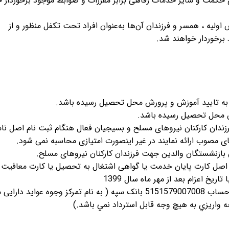
 حکمت و سایر خدمات رفاهی برابر مقررات و ضوابط موجود برخوردار خ
اوليه ، همسر و فرزندان آن‌ها به‌عنوان افراد تحت تكفل منظور و از
 برخوردار خواهند شد.
فرزندان کارکنان نیروهای مسلح و بسیجیان فعال هنگام ثبت نام اصل نام
های مصوب ارائه نمایند در غیر اینصورت امتیازی محاسبه نمی شود.
 اصل کارت پایان خدمت یا گواهی اشتغال به تحصیل یا کارت معافیت 
ريخ اعزام بعد از مهر ماه سال 1399
9- واریز مبلغ 700/000 ریال (هشتصد هزار ریال) به حساب 5151579007008 بانک سپه ( به نام تمرکز وجوه عوای
جه واريزي به هيچ وجه قابل استرداد نمي باشد.)