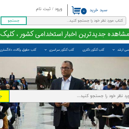
ورود
/
ثبت نام
سبد خرید
۰
حساب کاربری من
جستجو
تغییر گذر واژه
مشاهده جدیدترین اخبار استخدامی کشور ، کلیک 
سفارشات
اسی ارشد
کتب کنکور دکتری
کتب کنکور سراسری
کتب حقوق، وکالت، دادگستری
خروج از حساب کاربری
ج