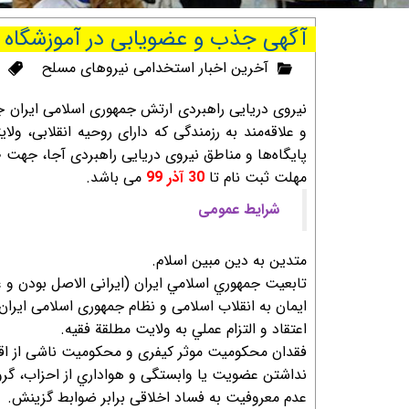
آگهی جذب و عضویابی در آموزشگاه د
آخرین اخبار استخدامی نیروهای مسلح
نیروی دریایی راهبردی ارتش جمهوری اسلامی ایران 
و علاقه‌مند به رزمندگی که دارای روحیه انقلابی، و
پایگاه‌ها و مناطق نیروی دریایی راهبردی آجا، جهت 
مهلت ثبت نام تا
30 آذر 99
می باشد.
شرايط عمومی
متدين به دين مبین اسلام.
تابعيت جمهوري اسلامي ايران (ایرانی الاصل بودن و ع
ایمان به انقلاب اسلامی و نظام جمهوری اسلامی ایران
اعتقاد و التزام عملي به ولايت مطلقة فقيه.
فقدان محکومیت موثر کیفری و محکومیت ناشی از اقدا
نداشتن عضويت یا وابستگی و هواداري از احزاب، گرو
عدم معروفیت به فساد اخلاقی برابر ضوابط گزینش.