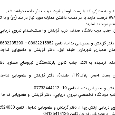
 و به مدارکی که با پست ارسال شود، ترتیب اثر داده نخواهد شد.
داوطلبان واجد شرايط ازتاریخ99/9/1 تا تاريخ30/ 99/9 فرصت دارند با در دست داشتن مدارك مورد نياز در بند (ج) و 
م مراجعه نمایند:
 شرق، جنب درب باشگاه صدف، درب گزينش و اسـتـخـدام نيروي دريایي،
ضویابی نداجا، تلفن 08632215852 – 08632235290
زمان همیاری شهرداری طبقه اول، دفتر گزینش و عضویابی نداجا،
فه، نرسيده به اتكا، جنب كانون بازنشستگان نيروهاي مسلح، دف
بجنورد: خیابان امام خمینی شرقی، خ.ملاصدرا، بن بست احمر، پلاک119، طبقه3، دفتر گزینش و عضو
یابی نداجا، تلفن 19- 07733444212
 جنب درمانگاه تخصصي نيروي دريایي، دفتر گزینش و عضویابی نداجا ،
یی ارتش ج.ا.ا، دفتر گزینش و عضویابی نداجا ، تلفن 07642524033
ویابی نداجا، تلفن 04135414136