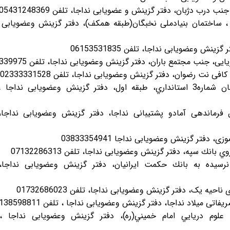
درب دژبان، دفتر گزینش و عضویابی نداجا، تلفن 05431248369
رم‌آباد: خيابان60متري، پل مديريت، نبش افلاك8 ، ساختمان بنيادملی نخبگان(طبقه همكف)، دفتر گزینش وعضویا
 وعضویابی نداجا، تلفن 06153531835
، جنب مجتمع باران، دفتر گزینش وعضویابی نداجا، تلفن 0133339975
 نت رضوان، دفتر گزینش وعضویابی نداجا، تلفن 02333331528
سنندج: ميدان مولوي كرد، سه راه صفري، ساختمان شماره3 استانداري، طبقه اول، دفتر گزینش وعضویابی ند
ن فرماندهی آمادو پشتیبانی نداجا، دفتر گزینش وعضویابی نداجا،
نك سپه، دفتر گزینش وعضویابی نداجا، تلفن 07132286313
 نرسيده به بانك حكمت ايرانيان، دفتر گزینش وعضویابی نداجا،
ه یک، دفتر گزینش وعضویابی نداجا، تلفن 01732686023
میلاد نداجا، دفتر گزینش وعضویابی نداجا ، تلفن 05138598811
 علوم دريايي امام خميني(ره)، دفتر گزینش وعضویابی نداجا ،