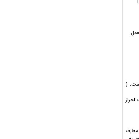
عمل
ست. (
 احراز
معارف
یسی»