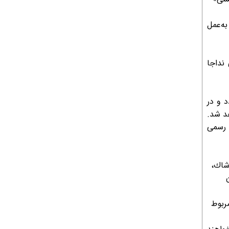
ه‌عمل
نداجا
 و در
هد شد.
 رسمی
وشاك،
مربوط