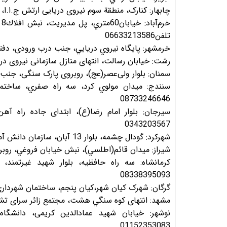
چابهار: کنارک، منطقة سوم نیروی دریایی ارتش ج.ا.ا، جنب 
خ
تلفن06633213586
خرمشهر: پايگاه نيروي دريايي، جنب درب ورودی، دفتر گزینش
رشت: خیابان رسالت، انتهای منازل سازمانی نیروی دریایی
سمنان: بلوار ولی‌عصر(عج)، روبروی پارک سنگی، جنب کافی
08733246646
سيرجان: بلوار امام رضا(ع)، ابتدای جاده راه آه
0343203567
شهرکرد: گودال چشمه، بلوار 13 آبان، سازمان دانش آموزی، دفتر گزینش وعضویابی نداجا 03833354941
شيراز: ميدان قائم(اطلسي)، نبش خيابان فروغي، روبروي با
كرمانشاه: سه راه حافظيه، بلوار شهيد غيرتمند،
08338395093
گرگان: شهرک کیان شهر،کیان پنجم، ساختمان شهرداری ناحی
مشهد: انتهای كوه سنگي هشت، مجتمع زائر سرای تشریفاتی 
نوشهر: خیابان شهید عمادالدین کریمی، دانشگاه
01152353083