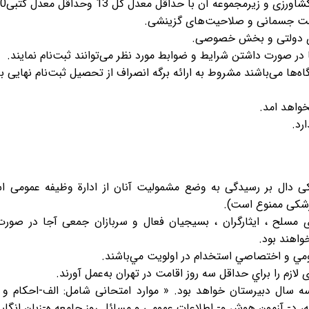
رمجموعه آن با حداقل معدل كل 13 وحداقل معدل کتبی10
اه‌ها می‌باشند مشروط به ارائه برگه انصراف از تحصیل ثبت‌نام نهایی ب
خواهد امد.
کی دال بر رسیدگی به وضع مشمولیت آنان از ادارة وظیفه عمومی ا
زشکی ممنوع است).
های مسلح ، ايثارگران ، بسیجیان فعال و سربازان جمعی آجا در صورت
واهند بود.
ه سال دبیرستان خواهد بود. « موارد امتحانی شامل: الف-احکام و 
نه، د- آزمون هوش و- اطلاعات عمومی و مسائل روز جامعه ه-زبان انگل