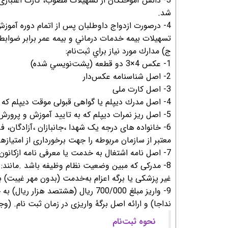
3- دانش آموختگان از تسهیلات مصوب، کارت اعتباری
شد.
4- درصورت ازدواج داوطلبان پس از اتمام دوره آموزش 
تسهيلات بيمه خدمات درماني و بيمه عمر برابر ضوابط
ج) مدارك مورد نياز براي ثبت‌نام:
1- عكس 4×3 دو قطعه (پشت‌نويسي شده)
2- اصل شناسنامه عکس‌دار
3- اصل کارت ملی
4- اصل مدرك ديپلم یا گواهی قبولی موقت دیپلم که به تایید آموزش و پرورش محل تحصیل رسیده باشد.
5- اصل ریز نمرات دیپلم که به تایید آموزش و پرورش محل تحصیل رسیده باشد.
6- خانواده های درجه یک شهدا ،جانبازان ،آزادگان، 
معتبر از سازمان مربوطه را جهت برخورداری از امتیاز
7- اصل نامه اشتغال به خدمت یا معرفی نامه ازکانون بازنشستگان والدین جهت فرزندان کارکنان نیروهای مسلح.
8- مدرکی که مبین وضعیت نظام وظیفه باشد .مانند:
غیر پزشکی يا برگه اعزام به‌خدمت (بدون مهر غيبت) با تا
نداجا) و ارائه اصل برگۀ واریزی در زمان ثبت نام. (و
نحوه ثبت‌نام