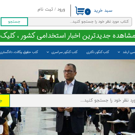
ورود
/
ثبت نام
سبد خرید
۰
حساب کاربری من
جستجو
تغییر گذر واژه
مشاهده جدیدترین اخبار استخدامی کشور ، کلیک 
سفارشات
اسی ارشد
کتب کنکور دکتری
کتب کنکور سراسری
کتب حقوق، وکالت، دادگستری
خروج از حساب کاربری
ج