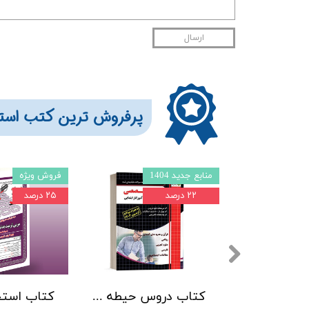
ارسال
​​​پرفروش ترین کتب است
منابع جدید 1404
فروش ویژه
۲۲ درصد
۲۵ درصد
بسته کتب دروس مشترک (عمومی - اختصاصی) آزمون استخدامی آموزش و پرورش 1405 نشر آرسا
کتاب دروس حیطه تخصصی آموزگار ابتدایی ویژه آزمون استخدامی آموزش و پرورش 1405 انتشارات چهارخونه