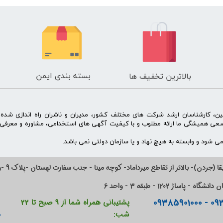
بسته بندی ایمن
بالاترین تخفیف ها
ن، کارشناسان ارشد شرکت های مختلف کشور، مدیران و ناشران راه اندازی شد
سعی همیشگی ما ارائه مطلوب و با کیفیت آگهی های استخدامی، مشاوره و معرفی 
 شود و وابسته به هیچ نهاد و یا سازمان دولتی نمی باشد.
ا (جردن)- بالاتر از تقاطع میرداماد- کوچه مینا - جنب سفارت لهستان -پلاک 9 -واحد 14
ساژ 1202 - طبقه 3 - واحد 6
پشتیبانی همراه شما از 9 صبح تا 22
0
شب: