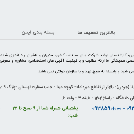
بسته بندی ایمن
بالاترین تخفیف ها
ن، کارشناسان ارشد شرکت های مختلف کشور، مدیران و ناشران راه اندازی شد
سعی همیشگی ما ارائه مطلوب و با کیفیت آگهی های استخدامی، مشاوره و معرفی 
 شود و وابسته به هیچ نهاد و یا سازمان دولتی نمی باشد.
ا (جردن)- بالاتر از تقاطع میرداماد- کوچه مینا - جنب سفارت لهستان -پلاک 9 -واحد 14
ساژ 1202 - طبقه 3 - واحد 6
0
پشتیبانی همراه شما از 9 صبح تا 22
شب: