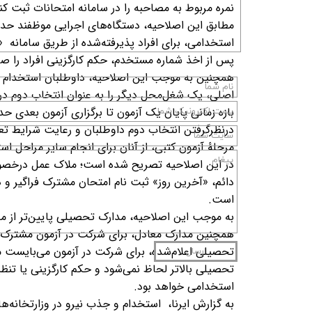
نمره مربوط به مصاحبه را در سامانه امتحانات ثبت کنن
استخدامی، برای افراد پذیرفته‌شده از طریق سامانه
پس از اخذ شماره مستخدم، حکم کارگزینی افراد را صادر 
همچنین به موجب این اصلاحیه، داوطلبان استخدام در 
اصلی، یک شغل‌محل دیگر را به عنوان انتخاب دوم در 
درنظرگرفتن انتخاب دوم داوطلبان و رعایت شرایط تع
مرحلۀ آزمون کتبی، از آنان برای انجام سایر مراحل ا
در این اصلاحیه تصریح شده است؛ ملاک عمل درخصو
دائم، «آخرین روز» ثبت نام امتحان مشترک فراگیر و
است.
به موجب این اصلاحیه، مدارک تحصیلی پایین‌تر از م
همچنین مدارک معادل، برای شرکت در آزمون مشترک و 
تحصیلی اعلام‌شده، برای شرکت در آزمون می‌بایست 
ارسال
تحصیلی بالاتر لحاظ نمی‌شود و حکم کارگزینی یا تنظ
استخدامی خواهد بود.