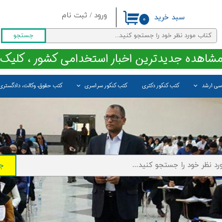
ورود
/
ثبت نام
سبد خرید
۰
حساب کاربری من
جستجو
تغییر گذر واژه
مشاهده جدیدترین اخبار استخدامی کشور ، کلیک 
سفارشات
اسی ارشد
کتب کنکور دکتری
کتب کنکور سراسری
کتب حقوق، وکالت، دادگستری
خروج از حساب کاربری
ج