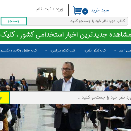
ورود
/
ثبت نام
سبد خرید
۰
حساب کاربری من
جستجو
تغییر گذر واژه
مشاهده جدیدترین اخبار استخدامی کشور ، کلیک 
سفارشات
اسی ارشد
کتب کنکور دکتری
کتب کنکور سراسری
کتب حقوق، وکالت، دادگستری
خروج از حساب کاربری
ج