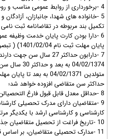
4 -برخورداری از روابط عمومی مناسب و روحیه مشتری مداری و روحیه مشارکت و انجام کار تیمی؛
5 -خانواده های شهدا، جانبازان، آزادگان و
تکمیل بند مربوطه در تقاضانامه ثبت نامی ا
6 -دارا بودن كارت پايان خدمت وظيفه عم
پایان مهلت ثبت نام 1401/02/04) ( تبصره: كارت يا برگ معافيت موقت مورد پذيرش نمي باشد).
7 -دارابون حداكثر 27 سال
04/02/1374 ب
متولدین 04/02/1371 به ب
حداکثر سن متقاضی افزوده خواهد شد؛
8 -حداقل معدل قابل قبول فارغ التحصیالن دوره کارشناسی و کارشناسی ارشد نمره 15 تمام می باشد.
9 -متقاضیان دارای مدرک تحصیلی کارشن
کارشناسی و کارشناسی ارشد با یکدیگر مرت
10 -تاریخ فراغت از تحصیل متقاضیان جذب و همکاری باید حداکثر تا تاریخ 04/02/1401 باشد .
11 -مدارک تحصیلی متقاضیان، بر اساس ق