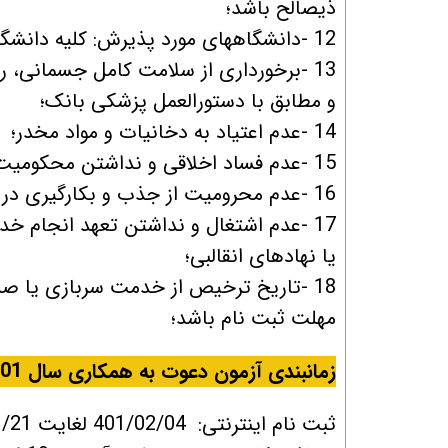
ذیصالح باشد؛
12 -دانشگاههای مورد پذیرش: کلیه دانشگا ه های مورد تایید وزارت علوم، تحقیقات و فناوری می باشد؛
13 -برخورداری از سلامت کامل جسمانی، ر
و مطابق با دستورالعمل پزشکی بانک؛
14 -عدم اعتیاد به دخانیات و مواد مخدر؛
15 -عدم فساد اخلاقی و نداشتن محکومیت کیفری مؤثر؛
16 -عدم محرومیت از جذب و بکارگیری در ادارات و سازمان های دولتی؛
17 -عدم اشتغال و نداشتن تعهد انجام خ
یا نهادهای انقالبی؛
18 -تاریخ ترخیص از خدمت سربازی یا صد
مهلت ثبت نام باشد؛
زمانبندی آزمون دعوت به همکاری سال 1401
ثبت نام اینترنتی: 401/02/04 لغایت 1401/01/21