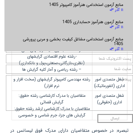
رشته هاي تحصيلي مجاز جهت شرکت در آزمون
منابع آزمون استخدامی هنرآموز کامپیوتر 1405
استخدامی
۱۱ آذر ۰۳
منابع آزمون هنرآموز حسابداری 1405
رشته های تحصیلی
۱۱ آذر ۰۳
شغل بانکدار
-رشته مدیریت گرایشهای
منابع آزمون استخدامی مشاغل کیفیت بخشی و مربی پرورشی
(مالی،بازرگانی،صنعتی،اموربانکی)
1405
-رشته حسابداری کلیه گرایشهای مالی
۱۱ آذر ۰۳
-رشته علوم اقتصادی گرایشهای
(نظری،بازرگانی،صنعتی،پول و بانکداری)
– رشته ریاضی و آمار کلیه گرایش ها
شغل متصدی امور
رشته مهندسی کامپیوتر گرایشهای (سخت افزار و
اداری (انفورماتیک)
نرم افزار)
شغل متصدی امور
متقاضیان با مدرک کارشناسی رشته حقوق:
اداری (حقوقی)
گرایش قضائی
متقاضیان با مدرک کارشناسی ارشد رشته حقوق:
گرایش های جزا، جرم شناسی و خصوصی
ارسال
تبصره: در خصوص متقاضیان دارای مدرک فوق لیسانس در