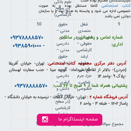
بازدیدکنندگان محترم بوده است.
علوم بانکی
کتاب استخدامی
کاملا مستقل بوده و به صورت
(در سطح
خصوصی اداره می شود و وابسته به هیچ نهاد و یا سازمان
کارشناسی)
دولتی نمی باشد.
9
شغل
حقوق
50
متصدی
مدنی –
09378888570
امور اداری
آیین
شماره تماس و پشتیبانی در ساعات
حقوقی –
دادرسی
اداری:
- 09385901000
کارشناسی
مدنی –
ارشد
حقوق
حقوق
تجارت –
آدرس دفتر مرکزی مجموعه کتاب استخدامی:
تهران- خیابان آفریقا
گرایش
آیین
(جردن)- بالاتر از تقاطع میرداماد- کوچه مینا - جنب سفارت لهستان
جزا، جرم
دادرسی
-پلاک 9 -واحد 14
شناسی،
کیفری –
09378888570
پشتیبانی همراه شما از 9 صبح تا 22 شب:
خصوصی
دانش و
علوم بانکی
آدرس فروشگاه شماره 2 :
تهران- خیابان انقلاب - نرسیده به خیابان دانشگاه -
(در سطح
پاساژ 1202 - طبقه 3 - واحد 6
کارشناسی
ارشد)
صفحه اینستاگرام ما
مجموع سوالات عمومی و تخصصی هر شغل
100