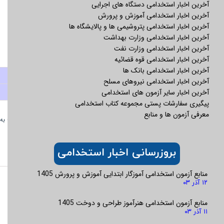
آخرین اخبار استخدامی دستگاه های اجرایی
8- عدم اشتغال به تحصیل در دانشگاهها و مراکز آموزش عالی
آخرین اخبار استخدامی آموزش و پرورش
در زمان ثبت نام آزمون
آخرین اخبار استخدامی پتروشیمی ها و پالایشگاه ها
9- رده های شغلی، جنسیت، مقاطع تحصیلی، سن و معدل
آخرین اخبار استخدامی وزارت بهداشت
آخرین اخبار استخدامی وزارت نفت
مجاز به ثبت نام به شرح جدول ذیل می باشند:
آخرین اخبار استخدامی قوه قضائیه
آخرین اخبار استخدامی بانک ها
رده شغلي
جنسیت
حداقل
سن
آخرین اخبار استخدامی نیروهای مسلح
معدل
آخرین اخبار سایر آزمون های استخدامی
خانم
آقا
لیسانس
فوق لیسانس
پیگیری سفارشات پستی مجموعه کتاب استخدامی
بانکدار و متصدی
*
*
15
حداکثر 27 سال
حداکثر 30 سال
معرفی آزمون ها و منابع
امور اداری ستادی
متولدین 72/10/1 به
متولدین 69/10/1 به
بعد
بعد
متصدي
حقوقی
*
امور
بروزرسانی اخبار استخدامی
انفورماتیک
*
اداري
منابع آزمون استخدامی آموزگار ابتدایی آموزش و پرورش 1405
تبصره: درخصوص مقاطع ليسانس و فوق ليسانس صرفاً
۱۲ آذر ۰۳
متقاضيان داراي مدرک تحصيلي مورد تاييد وزارت علوم،
منابع آزمون استخدامی هنرآموز طراحی و دوخت 1405
تحقيقات و فناوري مجاز به شرکت در آزمون مي باشند.
۱۱ آذر ۰۳