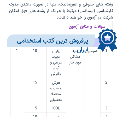
رشته های حقوقی و انفورماتیک، تنها در صورت داشتن مدرک
کارشناسی (لیسانس) مرتبط با هریک از رشته های فوق امکان
شرکت در آزمون را خواهند داشت.
سوالات و منابع آزمون
​​​پرفروش ترین کتب استخدامی
ردیف
نوع درس
تعداد سوالات
ضرایب
ایران
1
عمومی
کلیه
زبان و
10
1
مشاغل
ادبیات
مورد نیاز
فارسی و
آیین
نگارش
2
هوش
15
ریاضی و
استعداد
تحصیلی
15
ICDL
3
4
زبان
10