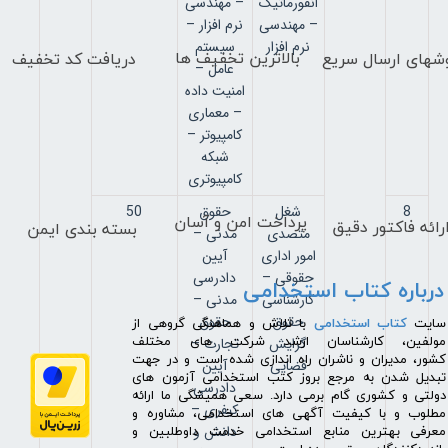
انفورماتیک
– مهندسی
– مهندسی
نرم افزار –
نرم افزار
سیستم
بالاترین تخفیف ها
دریافت کد تخفیف
شهای
ارسال سریع
عامل –
امنیت داده
– معماری
کامپیوتر –
شبکه
کامپیوتری
8
شغل
حقوق
50
پرداخت امن و آسان
رائه فاکتور دقیق
بسته بندی ایمن
متصدی
مدنی –
امور اداری
آیین
حقوقی –
دادرسی
درباره کتاب استخدامی
کارشناسی
مدنی –
حقوق
حقوق
​سایت
کتاب استخدامی
با تلاش و هماهنگی گروهی از
گرایش
تجارت –
مولفین، کارشناسان ارشد شرکت های مختلف
کشور، مدیران و ناشران راه اندازی شده است و در جهت
قضایی
آیین
تبدیل شدن به مرجع بروز کتب استخدامی آزمون های
دادرسی
دولتی و کشوری گام برمی دارد. سعی همیشگی ما ارائه
کیفری –
مطلوب و با کیفیت آگهی های استخدامی، مشاوره و
دانش و
معرفی بهترین منابع استخدامی خدمت داوطلبین و