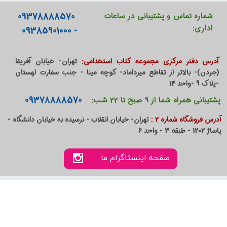
09378888570
شماره تماس و پشتیبانی در ساعات
اداری:
- 09385901000
آدرس دفتر مرکزی مجموعه کتاب استخدامی:
تهران- خیابان آفریقا
(جردن)- بالاتر از تقاطع میرداماد- کوچه مینا - جنب سفارت لهستان
-پلاک 9 -واحد 14
09378888570
پشتیبانی همراه شما از 9 صبح تا 22 شب:
آدرس فروشگاه شماره 2 :
تهران- خیابان انقلاب - نرسیده به خیابان دانشگاه -
پاساژ 1202 - طبقه 3 - واحد 6
صفحه اینستاگرام ما