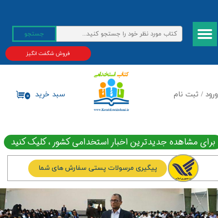
حساب کاربری من
جستجو
تغییر گذر واژه
فروش شگفت انگیز
سفارشات
خروج از حساب کاربری
ورود
/
ثبت نام
سبد خرید
۰
برای مشاهده جدیدترین اخبار استخدامی کشور ، کلیک کنید
پیگیری مرسولات پستی سفارش های شما