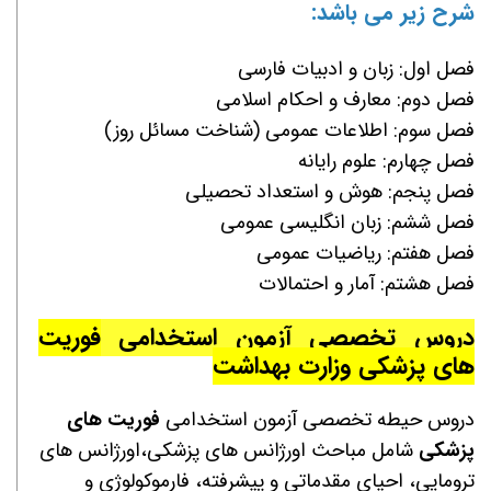
شرح زیر می باشد:
فصل اول: زبان و ادبیات فارسی
فصل دوم: معارف و احکام اسلامی
فصل سوم: اطلاعات عمومی (شناخت مسائل روز)
فصل چهارم: علوم رایانه
فصل پنجم: هوش و استعداد تحصیلی
فصل ششم: زبان انگلیسی عمومی
فصل هفتم: ریاضیات عمومی
فصل هشتم: آمار و احتمالات
دروس تخصصی آزمون استخدامی
فوریت
های پزشکی
وزارت بهداشت
دروس حیطه تخصصی آزمون استخدامی
فوریت های
پزشکی
شامل مباحث
اورژانس های پزشکی،اورژانس های
ترومایی، احیای مقدماتی و پیشرفته، فارموکولوژی و