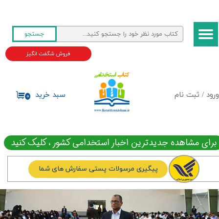
حساب کاربری من
جستجو
تغییر گذر واژه
فروش شگفت انگیز
سفارشات
خروج از حساب کاربری
ورود
/
ثبت نام
سبد خرید
۰
برای مشاهده جدیدترین اخبار استخدامی کشور ، کلیک کنید
پیگیری مرسولات پستی سفارش های شما