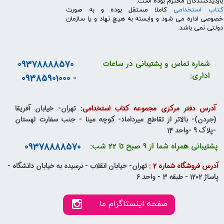
بازدیدکنندگان محترم بوده است.
کتاب استخدامی
کاملا مستقل بوده و به صورت
خصوصی اداره می شود و وابسته به هیچ نهاد و یا سازمان
دولتی نمی باشد.
09378888570
شماره تماس و پشتیبانی در ساعات
اداری:
- 09385901000
آدرس دفتر مرکزی مجموعه کتاب استخدامی:
تهران- خیابان آفریقا
(جردن)- بالاتر از تقاطع میرداماد- کوچه مینا - جنب سفارت لهستان
-پلاک 9 -واحد 14
09378888570
پشتیبانی همراه شما از 9 صبح تا 22 شب:
آدرس فروشگاه شماره 2 :
تهران- خیابان انقلاب - نرسیده به خیابان دانشگاه -
پاساژ 1202 - طبقه 3 - واحد 6
صفحه اینستاگرام ما