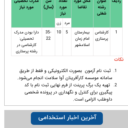
ردیف
عنوان
محل مورد
تعداد
سن
مدرک تحصیلی
رشته
تقاضا
مورد
(سال)
مورد نیاز
شغلی
نیاز
مرد
زن
1
کارشناس
بیمارستان
5
10
35-
دارا بودن مدرک
پرستاری
امام زمان
22
تحصیلی:
اسلامشهر
کارشناسی در
رشته پرستاری
نکات
ثبت نام آزمون بصورت الکترونیکی و فقط از طریق
سامانه موسسه کارآفرینان آوا سلامت انجام می‌شود.
تهیه یک برگ پرینت از فرم نهایی ثبت نام با کد
پیگیری برای کنترل و نگهداری در پرونده شخصی
داوطلب الزامی است.
دفترچه راهنما را دانلود کرده و با دقت بخوانید:
آخرین اخبار استخدامی