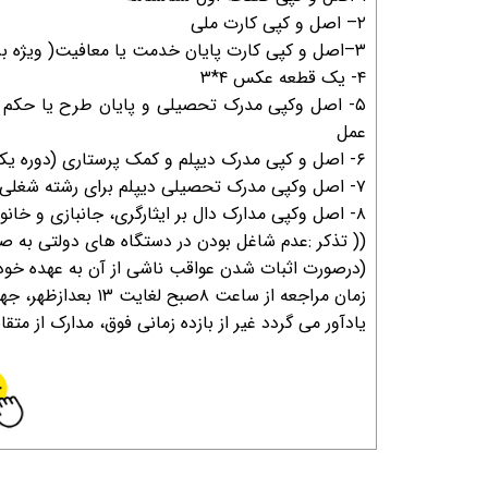
۲– اصل و کپی کارت ملی
۳–اصل و کپی کارت پایان خدمت یا معافیت( ویژه برادران )
۴- یک قطعه عکس ۴*۳
۵- اصل وکپی مدرک تحصیلی و پایان طرح یا حکم 
عمل
۶- اصل و کپی مدرک دیپلم و کمک پرستاری (دوره یکساله ) ویژه متقاضیان رشته شغلی کمک پرستاری
۷- اصل وکپی مدرک تحصیلی دیپلم برای رشته شغلی خدمات
۸- اصل وکپی مدارک دال بر ایثارگری، جانبازی و خانواده های محترم شهدا با سهمیه درصد اعلام شده از طرف بنیاد امور ایثارگران
(( تذکر :عدم شاغل بودن در دستگاه های دولتی به صور
(درصورت اثبات شدن عواقب ناشی از آن به عهده خ
زمان مراجعه از ساعت ۸صبح لغایت ۱۳ بعدازظهر، جهت کسب اطلاعات بیشتر با شماره تلفن ۳۲۳۵۹۵۴۱ تماس حاصل نمایید.
یادآور می گردد غیر از بازده زمانی فوق، مدارک از م