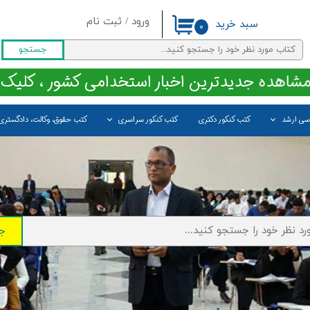
ورود
/
ثبت نام
سبد خرید
۰
حساب کاربری من
جستجو
تغییر گذر واژه
مشاهده جدیدترین اخبار استخدامی کشور ، کلیک 
سفارشات
اسی ارشد
کتب کنکور دکتری
کتب کنکور سراسری
کتب حقوق، وکالت، دادگستری
خروج از حساب کاربری
ج