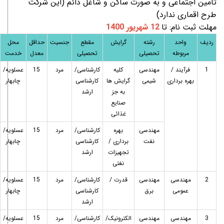
تأمین اجتماعی و به صورت ساکن و شاغل دائم (این شرکت
طرح اقماری ندارد)
مهلت ثبت نام: تا
12 شهریور 1400
ردیف
واحد
رشته
گرایش
مقطع
جنسیت
حداقل
محل
مربوطه
تحصیلی
تحصیلی
معدل
خدمت
1
فرآیند /
مهندسی
کلیه
کارشناسی/
مرد
15
عسلویه/
بهره برداری
شیمی
گرایش ها
کارشناسی
چابهار
به جز
ارشد
صنایع
غذائی
مهندسی
بهره
کارشناسی/
مرد
15
عسلویه/
نفت
برداری /
کارشناسی
چابهار
تجهیزات
ارشد
نفتی
2
مهندسی
مهندسی
قدرت /
کارشناسی/
مرد
15
عسلویه/
عمومی
برق
کارشناسی
چابهار
ارشد
3
مهندسی
مهندسی
الکترونیک/
کارشناسی/
مرد
15
عسلویه/