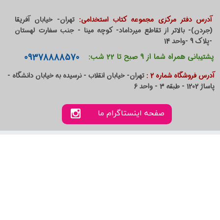
آدرس دفتر مرکزی مجموعه کتاب استخدامی:
تهران- خیابان آفریقا
(جردن)- بالاتر از تقاطع میرداماد- کوچه مینا - جنب سفارت لهستان
-پلاک 9 -واحد 14
09378888570
پشتیبانی همراه شما از 9 صبح تا 22 شب:
آدرس فروشگاه شماره 2 :
تهران- خیابان انقلاب - نرسیده به خیابان دانشگاه -
پاساژ 1202 - طبقه 3 - واحد 6
صفحه اینستاگرام ما