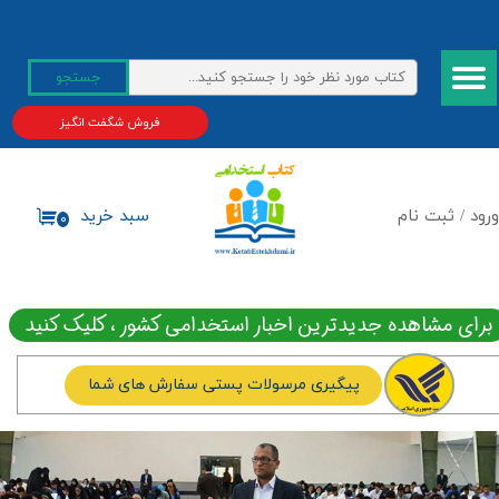
حساب کاربری من
جستجو
تغییر گذر واژه
فروش شگفت انگیز
سفارشات
خروج از حساب کاربری
ورود
/
ثبت نام
سبد خرید
۰
برای مشاهده جدیدترین اخبار استخدامی کشور ، کلیک کنید
پیگیری مرسولات پستی سفارش های شما