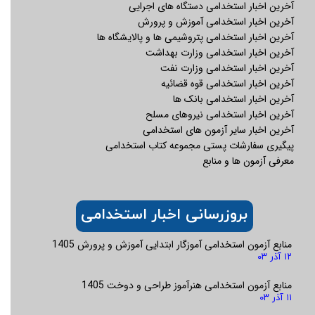
آخرین اخبار استخدامی دستگاه های اجرایی
برگزاری آزمون کتبی
۱۳۹۹/۰۳/۳۰
آخرین اخبار استخدامی آموزش و پرورش
* مکان و ساعت برگزاری آزمون در کارت ورود به جلسه اعلام خواهد
آخرین اخبار استخدامی پتروشیمی ها و پالایشگاه ها
شد. دریافت آگهی و دفترچه راهنمای آزمون استخدامی شرکت‌های
آخرین اخبار استخدامی وزارت بهداشت
پتروشیمی «هنگام و آپادانا خلیج فارس»
آخرین اخبار استخدامی وزارت نفت
آخرین اخبار استخدامی قوه قضائیه
آخرین اخبار استخدامی بانک ها
تبصره ۱ : برای نیازمندیهای نیروی انسانی در مقطع کاردانی،
آخرین اخبار استخدامی نیروهای مسلح
صرفاً متقاضیان بومی استان بوشهر و شهرستانهای پارسیان،
آخرین اخبار سایر آزمون های استخدامی
لامرد و مهر (طبق تعریف بومی ذکرشده در بند ج) مجاز به ثبت
پیگیری سفارشات پستی مجموعه کتاب استخدامی
نام میباشند.
معرفی آزمون ها و منابع
تبصره ۲ : برای دارندگان مدارک تحصیلی دانشگاهی از
دانشگاههای صنعتی شریف، صنعتی امیرکبیر، علم و صنعت،
تهران، صنعتی اصفهان، صنعتی خواجه نصیرالدین طوسی،
بروزرسانی اخبار استخدامی
علامه طباطبایی، تربیت مدرس، شهید بهشتی، فردوسی مشهد،
شیراز، تبریز و نفت یک نمره تقلیل در حداقل معدل کل، مورد
منابع آزمون استخدامی آموزگار ابتدایی آموزش و پرورش 1405
۱۲ آذر ۰۳
پذیرش میباشد.
تبصره ۳ :متقاضیان شرکت در آزمون استخدامی برای رشته
منابع آزمون استخدامی هنرآموز طراحی و دوخت 1405
شغلی آتشنشان راننده ملزم به ارایه گواهینامه رانندگی پایه یک
۱۱ آذر ۰۳
معتبر در زمان ثبت نام میباشند.