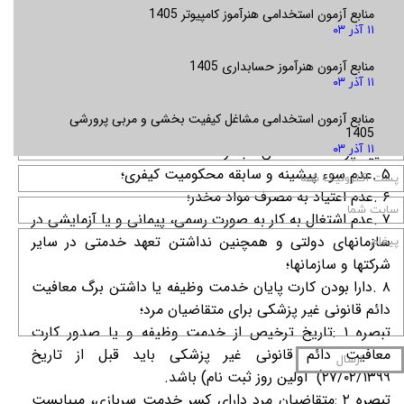
منابع آزمون استخدامی هنرآموز کامپیوتر 1405
ب- شرایط عمومی:
۱۱ آذر ۰۳
۱ .تابعیت کشور جمهوری اسلامی ایران؛
۲ .التزام به قانون اساسی جمهوری اسلامی ایران؛
منابع آزمون هنرآموز حسابداری 1405
۳ .اعتقاد به دین اسلام و یا یکی از ادیان شناخته شده در
۱۱ آذر ۰۳
قانون اساسی؛
منابع آزمون استخدامی مشاغل کیفیت بخشی و مربی پرورشی
۴ .داشتن تندرستی و توانایی کامل جسمانی و روانشناختی با
1405
تایید پزشک متخصص طبکار؛
۱۱ آذر ۰۳
۵ .عدم سوء پیشینه و سابقه محکومیت کیفری؛
۶ .عدم اعتیاد به مصرف مواد مخدر؛
۷ .عدم اشتغال به کار به صورت رسمی، پیمانی و یا آزمایشی در
سازمانهای دولتی و همچنین نداشتن تعهد خدمتی در سایر
شرکتها و سازمانها؛
۸ .دارا بودن کارت پایان خدمت وظیفه یا داشتن برگ معافیت
دائم قانونی غیر پزشکی برای متقاضیان مرد؛
تبصره ۱ :تاریخ ترخیص از خدمت وظیفه و یا صدور کارت
معافیت دائم قانونی غیر پزشکی باید قبل از تاریخ
ارسال
۲۷/۰۲/۱۳۹۹) اولین روز ثبت نام) باشد.
تبصره ۲ :متقاضیان مرد دارای کسر خدمت سربازی، میبایست