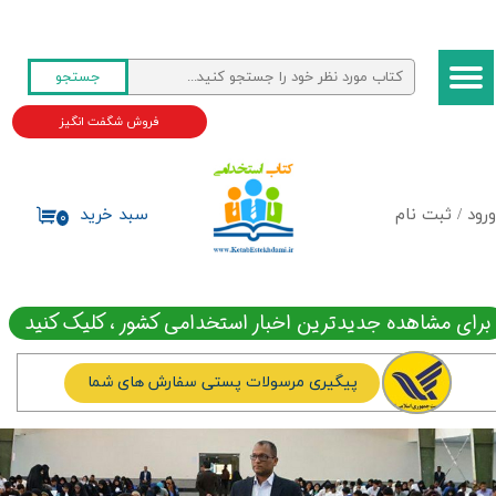
حساب کاربری من
جستجو
تغییر گذر واژه
فروش شگفت انگیز
سفارشات
خروج از حساب کاربری
ورود
/
ثبت نام
سبد خرید
۰
برای مشاهده جدیدترین اخبار استخدامی کشور ، کلیک کنید
پیگیری مرسولات پستی سفارش های شما