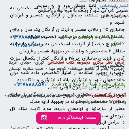
بازدیدکنندگان محترم بوده است.
کتاب استخدامی
کاملا مستقل بوده و به صورت
۱ -۲۵) بیسـت و پنج درصـد) از ظرفیت اسـتخدامی به
خصوصی اداره می شود و وابسته به هیچ نهاد و یا سازمان
خانواده های شـاهد، جانبازان و آزادگان، همسـر و فرزندان
دولتی نمی باشد.
شـهدا و
جانبازان ۲۵ و بالاتر، همسر و فرزندان آزادگان یک سال و بالای
09378888570
یک سال اسارت، خواهر و برادر شهید تخصیص مییابد.
شماره تماس و پشتیبانی در ساعات
۲ -۵) پنج درصد) از ظرفیت استخدامی به رزمندگان با سابقه
اداری:
- 09385901000
حداقل ۶ ماه حضور داوطلبانه در جبههها، همسر و فرزندان
آنان و فرزندان جانبازان زیر ۲۵ و آزادگان کمتر از یکسال اسارت
آدرس دفتر مرکزی مجموعه کتاب استخدامی:
تهران- خیابان آفریقا
تخصیص مییابد.
(جردن)- بالاتر از تقاطع میرداماد- کوچه مینا - جنب سفارت لهستان
تبصره ۱ :جهت استفاده از امتیاز تخصیص داده شده برای
-پلاک 9 -واحد 14
خانوادههای شهدا و ایثارگران ارائه کد ایثارگری و یا تاییدیه
09378888570
پشتیبانی همراه شما از 9 صبح تا 22 شب:
از بنیاد شهید و امور ایثارگران الزامی است.
تبصره ۲ :جهت استفاده از سهمیه برای رزمندگان با سابقه
آدرس فروشگاه شماره 2 :
تهران- خیابان انقلاب - نرسیده به خیابان دانشگاه -
حداقل ۶ ماه حضور داوطلبانه در جبههها، ارایه مدرک
پاساژ 1202 - طبقه 3 - واحد 6
معتبر از سازمانها و نهادهای ذیربط مورد تایید ستاد کل
نیروهای مسلح در سطح شهرستان الزامی میباشد.
صفحه اینستاگرام ما
د- مراحل آزمون:
۱ .این آزمون در سه مرحله برای رشته شغلی آتشنشان/