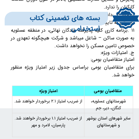
کارکنان را ندارد.
تبصره ۳ :دانشنامه تحصیل در دانشگاههای خارج از کشور
بسته های تضمینی کتاب
بایستی به تایید وزارت علوم رسیده باشد.
استخدامی
۱۱ .برنامه کاری کلیه پذیرفته شدگان نهائی، در منطقه عسلویه
به صورت ساکن – شاغل میباشد و شرکت هیچگونه تعهدی در
خصوص تامین مسکن را نخواهد داشت.
ج. امتیازات ویژه:
امتیاز متقاضیان بومی:
برای متقاضیان بومی براساس جدول زیر امتیاز ویژه منظور
خواهد شد.
متقاضیان بومی
امتیاز ویژه
شهرستانهای عسلویه،
از ضریب امتیاز ۲.۱ برخوردار خواهند شد.
کنگان، دیر، جم
سایر شهرهای استان بوشهر
از ضریب امتیاز ۱.۱ برخوردار خواهند شد.
و شهرستانهای
پارسیان، لامرد و مهر