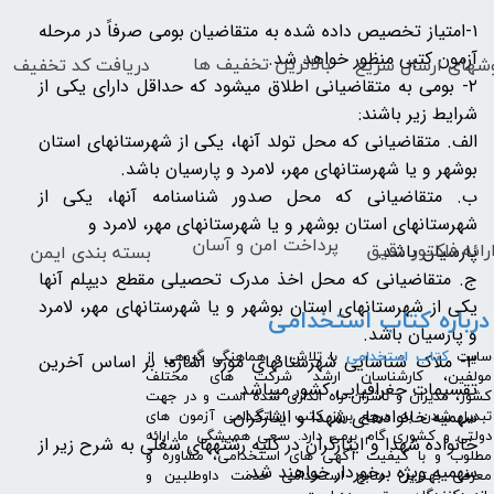
۱-امتیاز تخصیص داده شده به متقاضیان بومی صرفاً در مرحله
آزمون کتبی منظور خواهد شد.
بالاترین تخفیف ها
دریافت کد تخفیف
شهای
ارسال سریع
۲- بومی به متقاضیانی اطلاق میشود که حداقل دارای یکی از
شرایط زیر باشند:
الف. متقاضیانی که محل تولد آنها، یکی از شهرستانهای استان
بوشهر و یا شهرستانهای مهر، لامرد و پارسیان باشد.
ب. متقاضیانی که محل صدور شناسنامه آنها، یکی از
شهرستانهای استان بوشهر و یا شهرستانهای مهر، لامرد و
پرداخت امن و آسان
رائه فاکتور دقیق
بسته بندی ایمن
پارسیان باشد.
ج. متقاضیانی که محل اخذ مدرک تحصیلی مقطع دیپلم آنها
یکی از شهرستانهای استان بوشهر و یا شهرستانهای مهر، لامرد
درباره کتاب استخدامی
و پارسیان باشد.
​سایت
کتاب استخدامی
با تلاش و هماهنگی گروهی از
۳- ملاک شناسایی شهرستانهای مورد اشاره؛ بر اساس آخرین
مولفین، کارشناسان ارشد شرکت های مختلف
تقسیمات جغرافیایی کشور میباشد.
کشور، مدیران و ناشران راه اندازی شده است و در جهت
سهمیه خانوادهای شهدا و ایثارگران:
تبدیل شدن به مرجع بروز کتب استخدامی آزمون های
دولتی و کشوری گام برمی دارد. سعی همیشگی ما ارائه
خانواده شهدا و ایثارگران در کلیه رشتههای شغلی به شرح زیر از
مطلوب و با کیفیت آگهی های استخدامی، مشاوره و
سهمیه ویژه برخوردار خواهند شد:
معرفی بهترین منابع استخدامی خدمت داوطلبین و