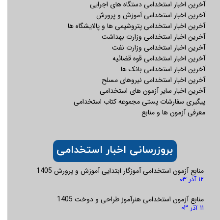
آخرین اخبار استخدامی دستگاه های اجرایی
بررسی
آزمون استخدامی
اتاق عمل وزارت بهداشت
و
آخرین اخبار استخدامی آموزش و پرورش
برترین و جامع ترین منابع این آزمون بپردازد با ما همراه
آخرین اخبار استخدامی پتروشیمی ها و پالایشگاه ها
باشید.
آخرین اخبار استخدامی وزارت بهداشت
آخرین اخبار استخدامی وزارت نفت
تاریخ برگزاری آزمون استخدامی اتاق عمل
آخرین اخبار استخدامی قوه قضائیه
وزارت بهداشت
آخرین اخبار استخدامی بانک ها
آخرین اخبار استخدامی نیروهای مسلح
آخرین اخبار سایر آزمون های استخدامی
وزارت بهداشت هر ساله از طریق آزمون استخدامی از فارغ
پیگیری سفارشات پستی مجموعه کتاب استخدامی
التحصیلان رشته های مختلف نیرو جذب میکند. داوطلبان
معرفی آزمون ها و منابع
واجد شرایط پس از قبولی در آزمون کتبی و طی مراحل
ارزیابی و گزینش می توانند در این وزارت خانه استخدام
شوند. بنابراین فارغ التحصیلان گرایش های مختلف رشته
بروزرسانی اخبار استخدامی
اتاق عمل
در سال 1403 با شرکت در آزمون استخدامی
منابع آزمون استخدامی آموزگار ابتدایی آموزش و پرورش 1405
وزارت بهداشت می توانند شانس خود را برای شغل
اتاق
۱۲ آذر ۰۳
عمل
امتحان کنند.
منابع آزمون استخدامی هنرآموز طراحی و دوخت 1405
۱۱ آذر ۰۳
رشته های مجاز برای شرکت در آزمون