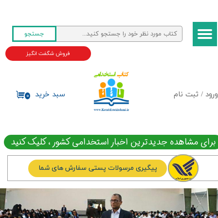
حساب کاربری من
جستجو
تغییر گذر واژه
فروش شگفت انگیز
سفارشات
خروج از حساب کاربری
ورود
/
ثبت نام
سبد خرید
۰
برای مشاهده جدیدترین اخبار استخدامی کشور ، کلیک کنید
پیگیری مرسولات پستی سفارش های شما