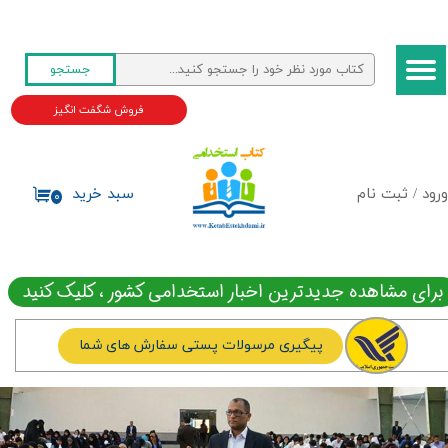
حساب کاربری من
جستجو
تغییر گذر واژه
فروش شگفت انگیز
سفارشات
خروج از حساب کاربری
ورود
/
ثبت نام
سبد خرید
۰
برای مشاهده جدیدترین اخبار استخدامی کشور ، کلیک کنید
پیگیری مرسولات پستی سفارش های شما