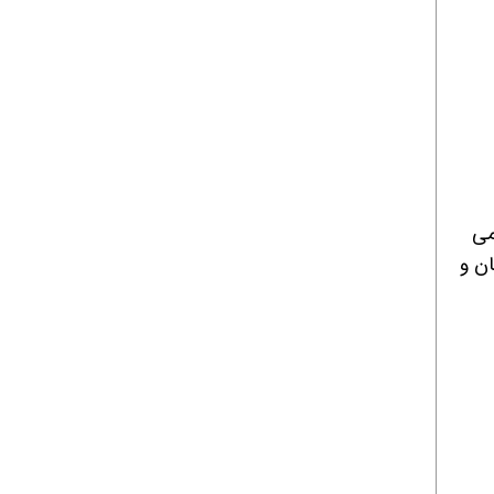
می
ان و