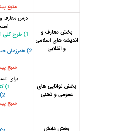
منبع پی
درس معارف و 
استخ
بخش معارف و
1)
طرح کلی ان
اندیشه های اسلامی
و انقلابی
2) همرزمان حس
منبع پی
برای تسل
بخش توانایی های
1) ک
ت
عمومی و ذهنی
2) کتاب ا
منبع پی
بخش دانش