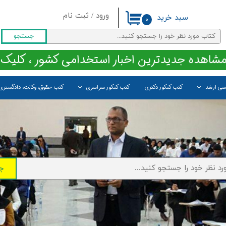
ورود
/
ثبت نام
سبد خرید
۰
حساب کاربری من
جستجو
تغییر گذر واژه
مشاهده جدیدترین اخبار استخدامی کشور ، کلیک 
سفارشات
اسی ارشد
کتب کنکور دکتری
کتب کنکور سراسری
کتب حقوق، وکالت، دادگستری
خروج از حساب کاربری
ج