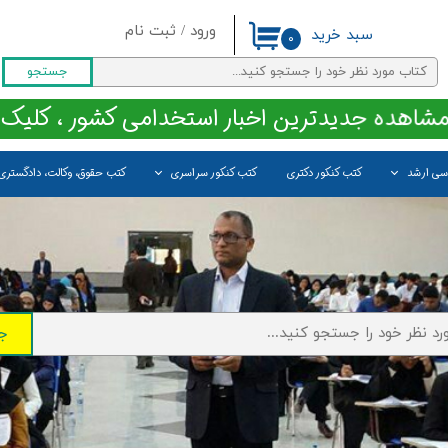
ورود
/
ثبت نام
سبد خرید
۰
حساب کاربری من
جستجو
تغییر گذر واژه
مشاهده جدیدترین اخبار استخدامی کشور ، کلیک 
سفارشات
اسی ارشد
کتب کنکور دکتری
کتب کنکور سراسری
کتب حقوق، وکالت، دادگستری
خروج از حساب کاربری
ج