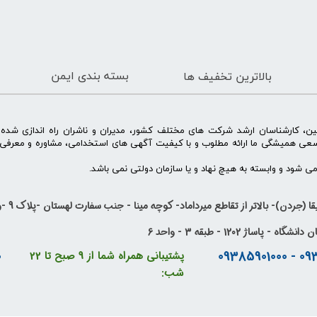
بسته بندی ایمن
بالاترین تخفیف ها
ن، کارشناسان ارشد شرکت های مختلف کشور، مدیران و ناشران راه اندازی شد
سعی همیشگی ما ارائه مطلوب و با کیفیت آگهی های استخدامی، مشاوره و معرفی 
 شود و وابسته به هیچ نهاد و یا سازمان دولتی نمی باشد.
ا (جردن)- بالاتر از تقاطع میرداماد- کوچه مینا - جنب سفارت لهستان -پلاک 9 -واحد 14
ساژ 1202 - طبقه 3 - واحد 6
0
پشتیبانی همراه شما از 9 صبح تا 22
شب: