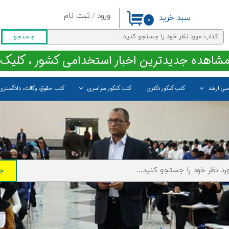
ورود
/
ثبت نام
سبد خرید
۰
حساب کاربری من
جستجو
تغییر گذر واژه
مشاهده جدیدترین اخبار استخدامی کشور ، کلیک 
سفارشات
اسی ارشد
کتب کنکور دکتری
کتب کنکور سراسری
کتب حقوق، وکالت، دادگستری
خروج از حساب کاربری
ج