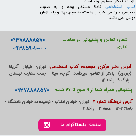
بازدیدکنندگان محترم بوده است.
کتاب استخدامی
کاملا مستقل بوده و به صورت
خصوصی اداره می شود و وابسته به هیچ نهاد و یا سازمان
دولتی نمی باشد.
09378888570
شماره تماس و پشتیبانی در ساعات
اداری:
- 09385901000
آدرس دفتر مرکزی مجموعه کتاب استخدامی:
تهران- خیابان آفریقا
(جردن)- بالاتر از تقاطع میرداماد- کوچه مینا - جنب سفارت لهستان
-پلاک 9 -واحد 14
09378888570
پشتیبانی همراه شما از 9 صبح تا 22 شب:
آدرس فروشگاه شماره 2 :
تهران- خیابان انقلاب - نرسیده به خیابان دانشگاه -
پاساژ 1202 - طبقه 3 - واحد 6
صفحه اینستاگرام ما