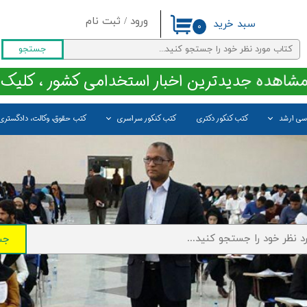
ورود
/
ثبت نام
سبد خرید
۰
حساب کاربری من
جستجو
تغییر گذر واژه
مشاهده جدیدترین اخبار استخدامی کشور ، کلیک 
سفارشات
اسی ارشد
کتب کنکور دکتری
کتب کنکور سراسری
کتب حقوق، وکالت، دادگستری
خروج از حساب کاربری
جس