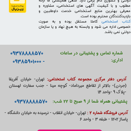
دولتی و کشوری گام برمی دارد. سعی همیشگی ما ارائه
مطلوب و با کیفیت آگهی های استخدامی، مشاوره و
معرفی بهترین منابع استخدامی خدمت داوطلبین و
بازدیدکنندگان محترم بوده است.
کتاب استخدامی
کاملا مستقل بوده و به صورت
خصوصی اداره می شود و وابسته به هیچ نهاد و یا سازمان
دولتی نمی باشد.
09378888570
شماره تماس و پشتیبانی در ساعات
اداری:
- 09385901000
آدرس دفتر مرکزی مجموعه کتاب استخدامی:
تهران- خیابان آفریقا
(جردن)- بالاتر از تقاطع میرداماد- کوچه مینا - جنب سفارت لهستان
-پلاک 9 -واحد 14
09378888570
پشتیبانی همراه شما از 9 صبح تا 22 شب:
آدرس فروشگاه شماره 2 :
تهران- خیابان انقلاب - نرسیده به خیابان دانشگاه -
پاساژ 1202 - طبقه 3 - واحد 6