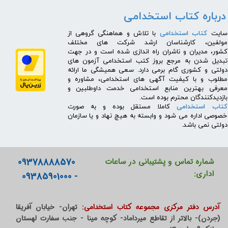
درباره کتاب استخدامی
​سایت
کتاب استخدامی
با تلاش و هماهنگی گروهی از
مولفین، کارشناسان ارشد شرکت های مختلف
کشور، مدیران و ناشران راه اندازی شده است و در جهت
تبدیل شدن به مرجع بروز کتب استخدامی آزمون های
دولتی و کشوری گام برمی دارد. سعی همیشگی ما ارائه
مطلوب و با کیفیت آگهی های استخدامی، مشاوره و
معرفی بهترین منابع استخدامی خدمت داوطلبین و
بازدیدکنندگان محترم بوده است.
کتاب استخدامی
کاملا مستقل بوده و به صورت
خصوصی اداره می شود و وابسته به هیچ نهاد و یا سازمان
دولتی نمی باشد.
09378888570
شماره تماس و پشتیبانی در ساعات
اداری:
- 09385901000
آدرس دفتر مرکزی مجموعه کتاب استخدامی:
تهران- خیابان آفریقا
(جردن)- بالاتر از تقاطع میرداماد- کوچه مینا - جنب سفارت لهستان